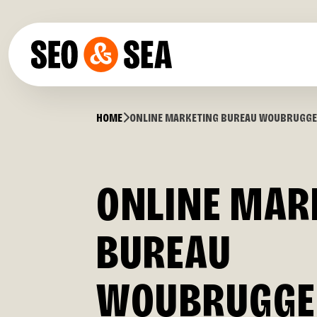
Skip to content
SEO & SEA – Online Marketing Bureau Alphen aan den Rijn
HOME
ONLINE MARKETING BUREAU WOUBRUGGE
ONLINE
MARK
BUREAU
WOUBRUGGE