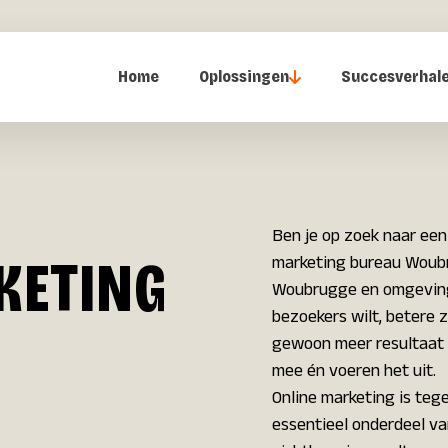
Home
Oplossingen
Succesverhal
Ben je op zoek naar een
ETING
marketing bureau Woubr
Woubrugge en omgeving 
bezoekers wilt, betere 
gewoon meer resultaat w
mee én voeren het uit.
Online marketing is te
essentieel onderdeel van