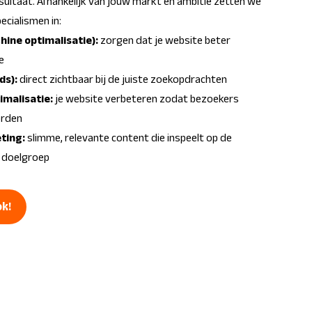
sultaat. Afhankelijk van jouw markt en ambitie zetten we
ecialismen in:
ine optimalisatie
):
zorgen dat je website beter
e
ds
):
direct zichtbaar bij de juiste zoekopdrachten
imalisatie:
je website verbeteren zodat bezoekers
orden
ting:
slimme, relevante content die inspeelt op de
e doelgroep
ok!