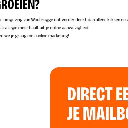
GROEIEN?
 de omgeving van Woubrugge dat verder denkt dan alleen klikken en
 strategie meer haalt uit je online aanwezigheid.
en we je graag met online marketing!
DIRECT E
JE MAILB
"
*
" geeft vereiste velden aan