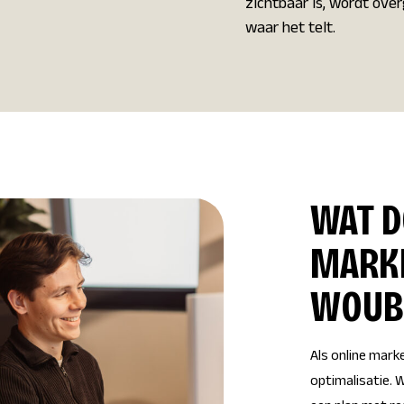
zichtbaar is, wordt ove
waar het telt.
WAT D
MARK
WOUB
Als online mark
optimalisatie. W