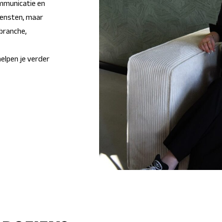
ommunicatie en
iensten, maar
branche,
 helpen je verder