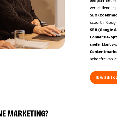
een plan met re
verschillende sp
SEO (
zoekmach
scoort in Googl
SEA (
Google A
Conversie-opt
sneller klant w
Contentmarke
behoefte van j
Ik wil dit o
NE MARKETING?