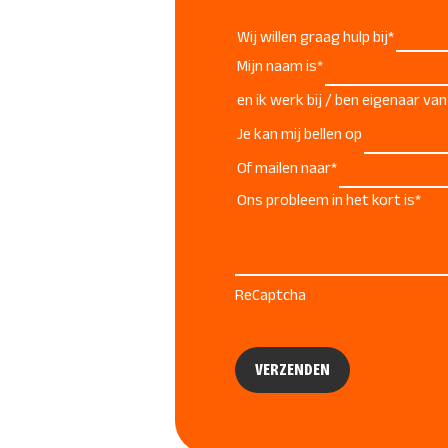
Wij willen graag hulp bij
*
Mijn naam is
*
en ik werk bij / ben eigenaar van
Je kan mij bellen op
Of mailen naar
*
Ons probleem in het kort is
*
ReCaptcha