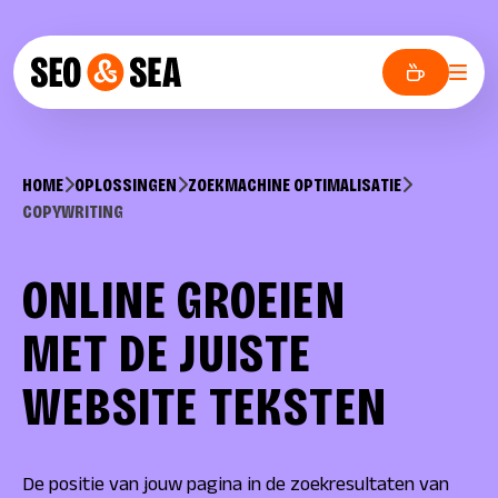
Skip to content
SEO & SEA – Online Marketing Bureau Alphen aan den Rijn
Open
HOME
OPLOSSINGEN
ZOEKMACHINE OPTIMALISATIE
COPYWRITING
ONLINE
GROEIEN
MET DE JUISTE
WEBSITE
TEKSTEN
De positie van jouw pagina in de zoekresultaten van