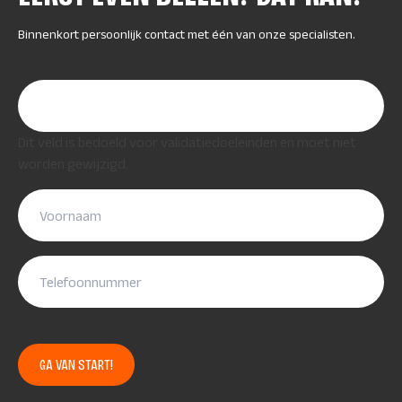
Binnenkort persoonlijk contact met één van onze specialisten.
"
*
" geeft vereiste velden aan
Name
Dit veld is bedoeld voor validatiedoeleinden en moet niet
worden gewijzigd.
Voornaam
*
Telefoon
*
ReCaptcha