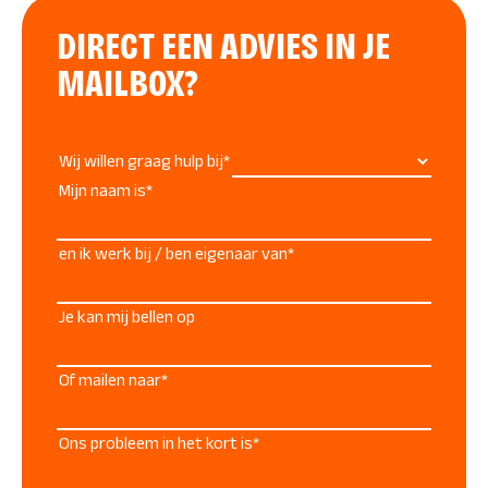
DIRECT EEN ADVIES IN JE
MAILBOX?
"
*
" geeft vereiste velden aan
Wij willen graag hulp bij
*
Mijn naam is
*
en ik werk bij / ben eigenaar van
*
Je kan mij bellen op
Of mailen naar
*
Chelsey
Ons probleem in het kort is
*
Eigenaar & Online Marketing Specialist