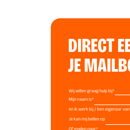
DIRECT E
JE MAILB
"
*
" geeft vereiste velden aan
Wij willen graag hulp bij
*
Mijn naam is
*
en ik werk bij / ben eigenaar van
Je kan mij bellen op
Of mailen naar
*