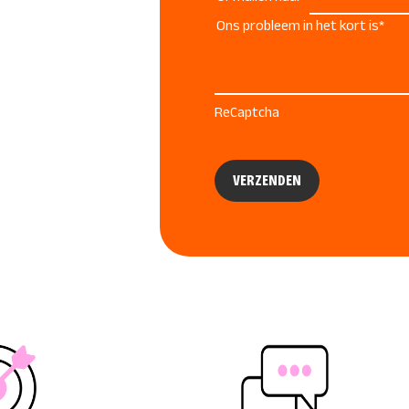
Ons probleem in het kort is
*
ReCaptcha