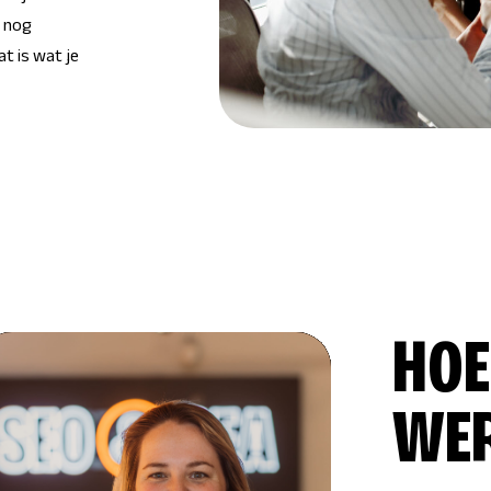
n nog
t is wat je
HOE
WE