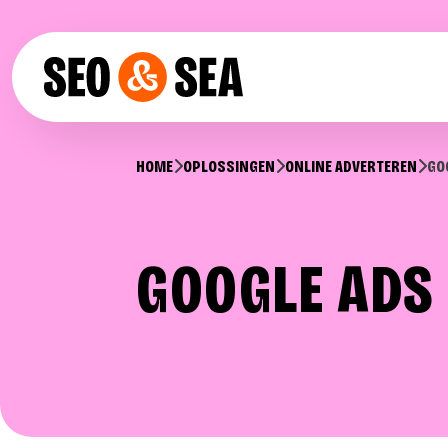
Skip to content
SEO & SEA – Online Marketing Bureau Alphen aan den Rijn
HOME
OPLOSSINGEN
ONLINE ADVERTEREN
GO
GOOGLE ADS