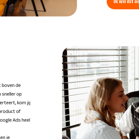
Ik wil dit o
t boven de
 sneller op
rteert, kom jij
 product of
Google Ads heel
en je